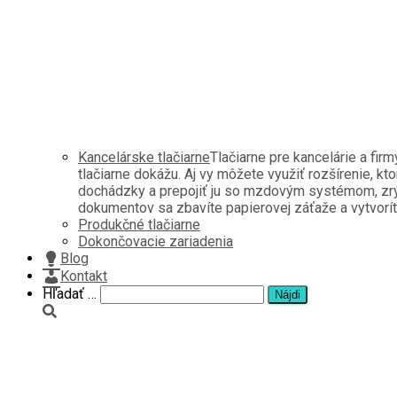
Kancelárske tlačiarne
Tlačiarne pre kancelárie a fir
tlačiarne dokážu. Aj vy môžete využiť rozšírenie, kt
dochádzky a prepojiť ju so mzdovým systémom, zrých
dokumentov sa zbavíte papierovej záťaže a vytvoríte 
Produkčné tlačiarne
Dokončovacie zariadenia
Blog
Kontakt
Hľadať:
Hľadať …