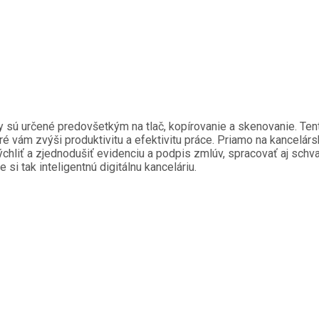
my sú určené predovšetkým na tlač, kopírovanie a skenovanie. Tent
oré vám zvýši produktivitu a efektivitu práce. Priamo na kancelárs
liť a zjednodušiť evidenciu a podpis zmlúv, spracovať aj schvaľ
si tak inteligentnú digitálnu kanceláriu.