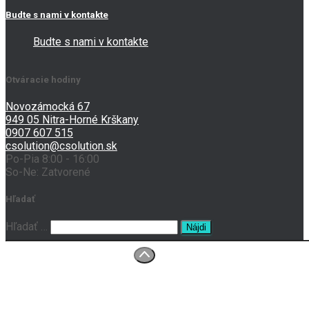
Budte s nami v kontakte
Budte s nami v kontakte
Otváracie hodiny
Novozámocká 67
949 05 Nitra-Horné Krškany
0907 607 515
csolution@csolution.sk
Po-Pia 8:00 - 16:00
So-Ne: Zatvorené
Hľadať
Hľadať:
Hľadať …
O nás
Prenájom tlačiarní
Servis
Kontakt