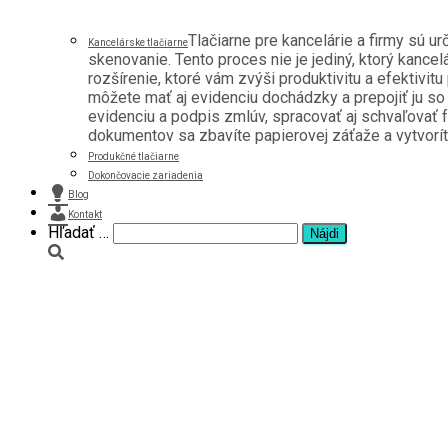
Tlačiarne pre kancelárie a firmy sú u
Kancelárske tlačiarne
skenovanie. Tento proces nie je jediný, ktorý kancel
rozšírenie, ktoré vám zvýši produktivitu a efektivitu
môžete mať aj evidenciu dochádzky a prepojiť ju s
evidenciu a podpis zmlúv, spracovať aj schvaľovať f
dokumentov sa zbavíte papierovej záťaže a vytvoríte 
Produkčné tlačiarne
Dokončovacie zariadenia
Blog
Kontakt
Hľadať:
Hľadať …