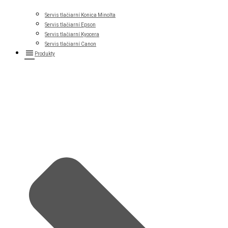
Servis tlačiarní Konica Minolta
Servis tlačiarní Epson
Servis tlačiarní Kyocera
Servis tlačiarní Canon
Produkty