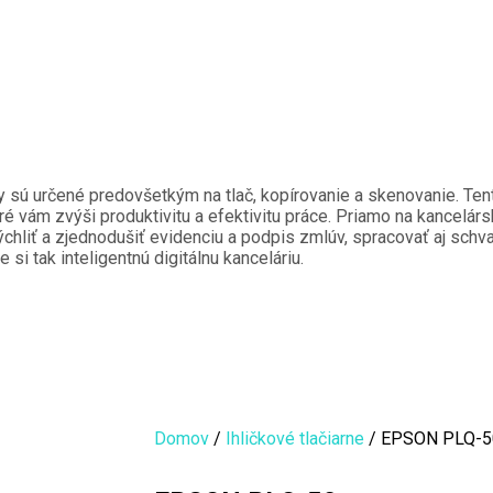
my sú určené predovšetkým na tlač, kopírovanie a skenovanie. Tent
oré vám zvýši produktivitu a efektivitu práce. Priamo na kancelárs
liť a zjednodušiť evidenciu a podpis zmlúv, spracovať aj schvaľ
si tak inteligentnú digitálnu kanceláriu.
Domov
/
Ihličkové tlačiarne
/ EPSON PLQ-5