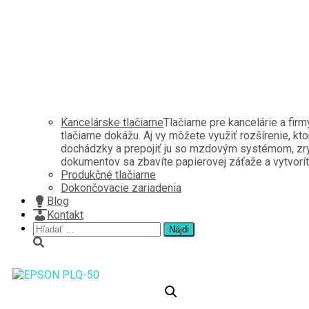
Kancelárske tlačiarne
Tlačiarne pre kancelárie a fir
tlačiarne dokážu. Aj vy môžete využiť rozšírenie, kt
dochádzky a prepojiť ju so mzdovým systémom, zrých
dokumentov sa zbavíte papierovej záťaže a vytvoríte 
Produkčné tlačiarne
Dokončovacie zariadenia
Blog
Kontakt