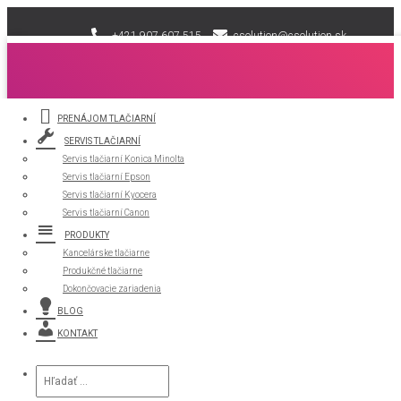
+421 907 607 515
csolution@csolution.sk
PRENÁJOM TLAČIARNÍ
SERVIS TLAČIARNÍ
Microsoft
Servis tlačiarní Konica Minolta
Servis tlačiarní Epson
Servis tlačiarní Kyocera
Servis tlačiarní Canon
PRODUKTY
Kancelárske tlačiarne
Produkčné tlačiarne
Dokončovacie zariadenia
BLOG
KONTAKT
Hľadať: