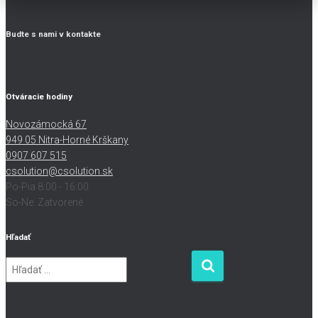
Budte s nami v kontakte
Otváracie hodiny
Novozámocká 67
949 05 Nitra-Horné Krškany
0907 607 515
csolution@csolution.sk
Po-Pia 8:00 - 16:00
So-Ne: Zatvorené
Hľadať
H
ľ
a
d