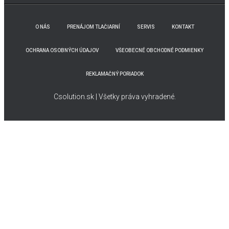
a
ť
O NÁS
PRENÁJOM TLAČIARNÍ
SERVIS
KONTAKT
:
OCHRANA OSOBNÝCH ÚDAJOV
VŠEOBECNÉ OBCHODNÉ PODMIENKY
REKLAMAČNÝ PORIADOK
Csolution.sk | Všetky práva vyhradené.