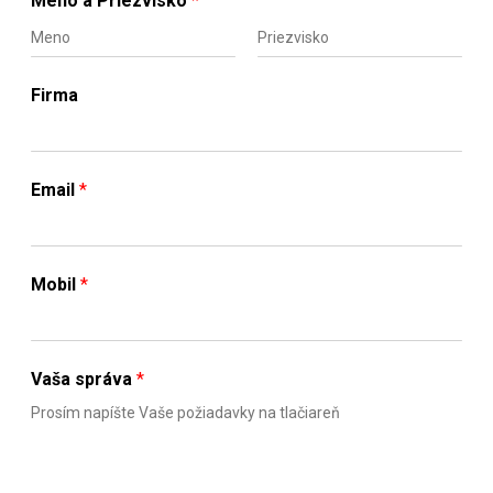
Meno a Priezvisko
*
F
L
i
a
Firma
r
s
s
t
t
Email
*
Mobil
*
Vaša správa
*