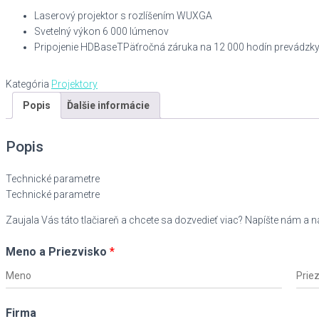
Laserový projektor s rozlíšením WUXGA
Svetelný výkon 6 000 lúmenov
Pripojenie HDBaseTPäťročná záruka na 12 000 hodín prevádzk
Kategória
Projektory
Popis
Ďalšie informácie
Popis
Technické parametre
Technické parametre
Zaujala Vás táto tlačiareň a chcete sa dozvedieť viac? Napíšte nám a 
Meno a Priezvisko
*
F
L
i
a
Firma
r
s