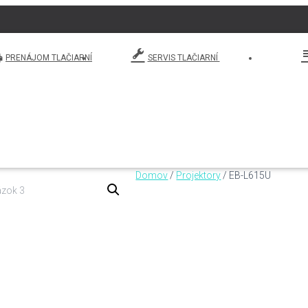
PRENÁJOM TLAČIARNÍ
SERVIS TLAČIARNÍ
Domov
/
Projektory
/ EB-L615U