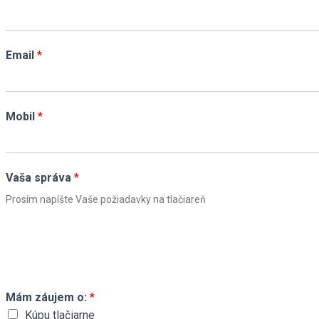
s
t
t
Email
*
Mobil
*
Vaša správa
*
Mám záujem o:
*
Kúpu tlačiarne