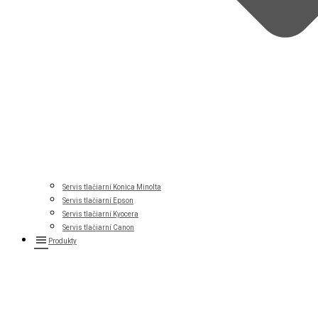
Servis tlačiarní Konica Minolta
Servis tlačiarní Epson
Servis tlačiarní Kyocera
Servis tlačiarní Canon
Produkty