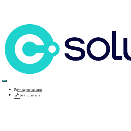
+421 907 607 515
csolution@csolution.sk
Toggle Navigation
Prenájom tlačiarní
Servis tlačiarní