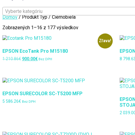
Vyberte kategóriu
Domov
/ Produkt Typ / Čiernobiela
Zoradené
Zobrazených 1–16 z 177 výsledkov
podľa
najnovších
Zľava!
EPSON EcoTank Pro M15180
EPSON
Pôvodná
Aktuálna
1 210.86
€
900.00
€
8 798.6
Bez DPH
cena
cena
bola:
je:
1
900.00€.
210.86€.
EPSON SURECOLOR SC-T5200 MFP
EPSON
5 586.26
€
Bez DPH
STOJA
2 039.0