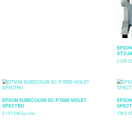
EPSON
STOJ
2 226.3
EPSON SURECOLOR SC-P7000 VIOLET
EPSON
SPECTRO
SPEC
5 197.24
€
7 853.3
Bez DPH