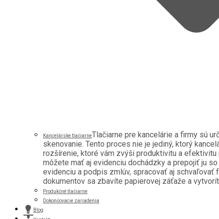
Tlačiarne pre kancelárie a firmy sú u
Kancelárske tlačiarne
skenovanie. Tento proces nie je jediný, ktorý kancel
rozšírenie, ktoré vám zvýši produktivitu a efektivitu
môžete mať aj evidenciu dochádzky a prepojiť ju s
evidenciu a podpis zmlúv, spracovať aj schvaľovať f
dokumentov sa zbavíte papierovej záťaže a vytvoríte 
Produkčné tlačiarne
Dokončovacie zariadenia
Blog