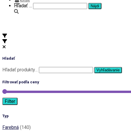
Kontakt
Hľadať:
Hľadať …
Čiernobiela
Hladať
Hľadať:
Hľadať produkty…
Vyhľadávanie
Filtrovať podľa ceny
Filter
Typ
Farebná
(140)