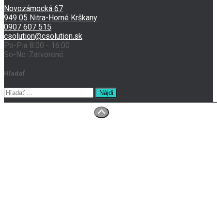
Novozámocká 67
949 05 Nitra-Horné Krškany
0907 607 515
csolution@csolution.sk
Po-Pia 8:00 - 16:00
So-Ne: Zatvorené
Hľadať
Hľadať:
O nás
Prenájom tlačiarní
Servis
Kontakt
Ochrana osobných údajov
Všeobecné obchodné podmienky
Reklamačný poriadok