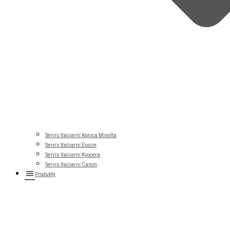
Servis tlačiarní Konica Minolta
Servis tlačiarní Epson
Servis tlačiarní Kyocera
Servis tlačiarní Canon
Produkty