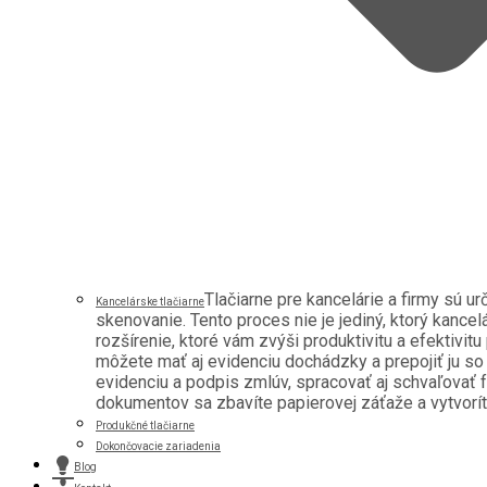
Tlačiarne pre kancelárie a firmy sú u
Kancelárske tlačiarne
skenovanie. Tento proces nie je jediný, ktorý kancel
rozšírenie, ktoré vám zvýši produktivitu a efektivitu
môžete mať aj evidenciu dochádzky a prepojiť ju s
evidenciu a podpis zmlúv, spracovať aj schvaľovať f
dokumentov sa zbavíte papierovej záťaže a vytvoríte 
Produkčné tlačiarne
Dokončovacie zariadenia
Blog