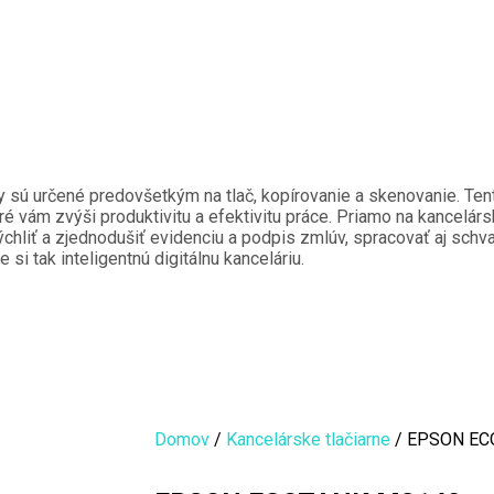
my sú určené predovšetkým na tlač, kopírovanie a skenovanie. Tent
oré vám zvýši produktivitu a efektivitu práce. Priamo na kancelárs
liť a zjednodušiť evidenciu a podpis zmlúv, spracovať aj schvaľ
si tak inteligentnú digitálnu kanceláriu.
Domov
/
Kancelárske tlačiarne
/ EPSON EC