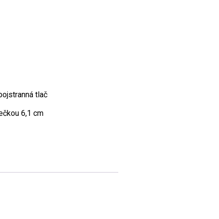
ojstranná tlač
ečkou 6,1 cm