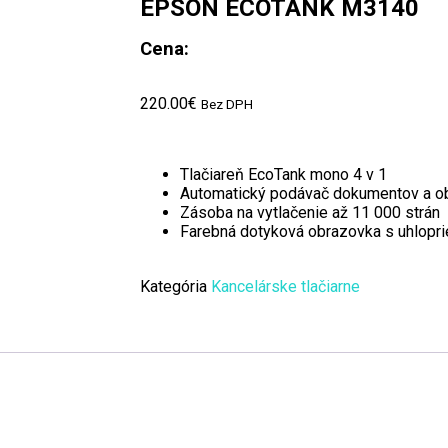
EPSON ECOTANK M3140
Cena:
220.00
€
Bez DPH
Tlačiareň EcoTank mono 4 v 1
Automatický podávač dokumentov a ob
Zásoba na vytlačenie až 11 000 strán
Farebná dotyková obrazovka s uhlopri
Kategória
Kancelárske tlačiarne