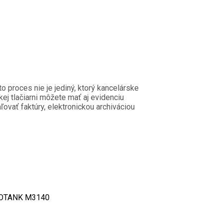
o proces nie je jediný, ktorý kancelárske
kej tlačiarni môžete mať aj evidenciu
ovať faktúry, elektronickou archiváciou
OTANK M3140