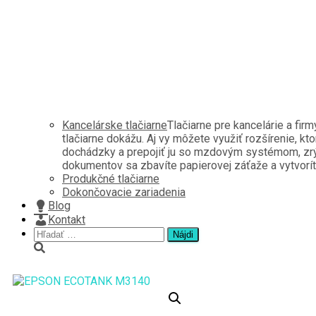
Kancelárske tlačiarne
Tlačiarne pre kancelárie a fir
tlačiarne dokážu. Aj vy môžete využiť rozšírenie, kt
dochádzky a prepojiť ju so mzdovým systémom, zrých
dokumentov sa zbavíte papierovej záťaže a vytvoríte 
Produkčné tlačiarne
Dokončovacie zariadenia
Blog
Kontakt