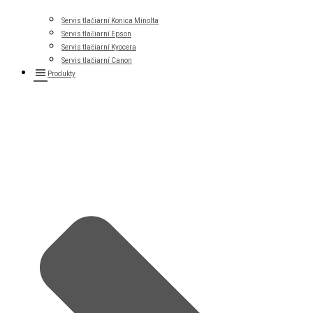
Servis tlačiarní Konica Minolta
Servis tlačiarní Epson
Servis tlačiarní Kyocera
Servis tlačiarní Canon
Produkty