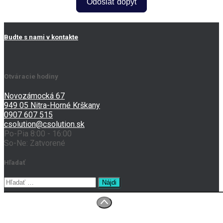
Odoslať dopyt
Budte s nami v kontakte
Otváracie hodiny
Novozámocká 67
949 05 Nitra-Horné Krškany
0907 607 515
csolution@csolution.sk
Po-Pia 8:00 - 16:00
So-Ne: Zatvorené
Hľadať
Hľadať:
O nás
Prenájom tlačiarní