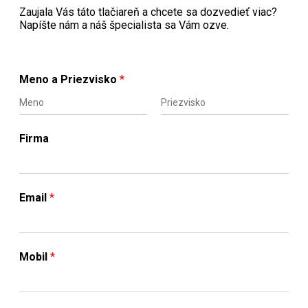
Zaujala Vás táto tlačiareň a chcete sa dozvedieť viac?
Napíšte nám a náš špecialista sa Vám ozve.
Meno a Priezvisko
*
F
L
i
a
Firma
r
s
s
t
t
Email
*
Mobil
*