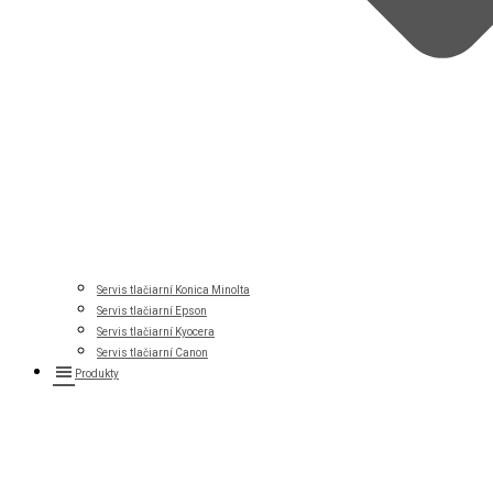
Servis tlačiarní Konica Minolta
Servis tlačiarní Epson
Servis tlačiarní Kyocera
Servis tlačiarní Canon
Produkty