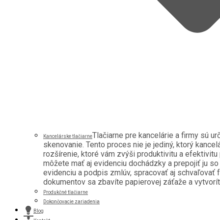
Tlačiarne pre kancelárie a firmy sú u
Kancelárske tlačiarne
skenovanie. Tento proces nie je jediný, ktorý kancel
rozšírenie, ktoré vám zvýši produktivitu a efektivitu
môžete mať aj evidenciu dochádzky a prepojiť ju s
evidenciu a podpis zmlúv, spracovať aj schvaľovať f
dokumentov sa zbavíte papierovej záťaže a vytvoríte 
Produkčné tlačiarne
Dokončovacie zariadenia
Blog