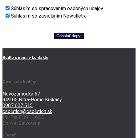
Súhlasím so spracovaním osobných údajov
Súhlasím so zasielaním Newslletra
Odoslať dopyt
Budte s nami v kontakte
Otváracie hodiny
Novozámocká 67
949 05 Nitra-Horné Krškany
0907 607 515
csolution@csolution.sk
Po-Pia 8:00 - 16:00
So-Ne: Zatvorené
Hľadať