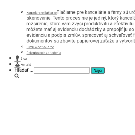
Tlačiarne pre kancelárie a firmy sú u
Kancelárske tlačiarne
skenovanie. Tento proces nie je jediný, ktorý kancel
rozšírenie, ktoré vám zvýši produktivitu a efektivitu
môžete mať aj evidenciu dochádzky a prepojiť ju s
evidenciu a podpis zmlúv, spracovať aj schvaľovať f
dokumentov sa zbavíte papierovej záťaže a vytvoríte 
Produkčné tlačiarne
Dokončovacie zariadenia
Blog
Kontakt
Hľadať …