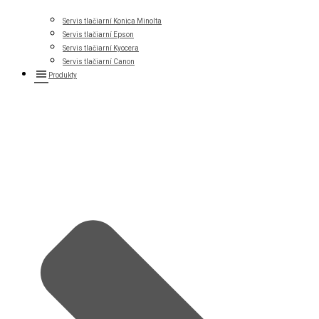
Servis tlačiarní Konica Minolta
Servis tlačiarní Epson
Servis tlačiarní Kyocera
Servis tlačiarní Canon
Produkty