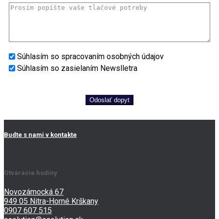
Súhlasím so spracovaním osobných údajov
Súhlasím so zasielaním Newslletra
Odoslať dopyt
Budte s nami v kontakte
Otváracie hodiny
Novozámocká 67
949 05 Nitra-Horné Krškany
0907 607 515