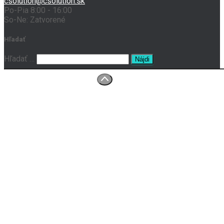
csolution@csolution.sk
Po-Pia 8:00 - 16:00
So-Ne: Zatvorené
Hľadať
Hľadať …
O nás
Prenájom tlačiarní
Servis
Kontakt
Ochrana osobných údajov
Všeobecné obchodné podmienky
Reklamačný poriadok