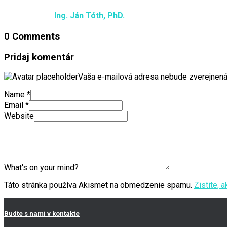
Published by
Ing. Ján Tóth, PhD.
on
24. júla 2017
24. júla 20
0 Comments
Pridaj komentár
Vaša e-mailová adresa nebude zverejnená
Name
*
Email
*
Website
What's on your mind?
Táto stránka používa Akismet na obmedzenie spamu.
Zistite, 
Budte s nami v kontakte