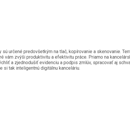
my sú určené predovšetkým na tlač, kopírovanie a skenovanie. Tent
oré vám zvýši produktivitu a efektivitu práce. Priamo na kancelárs
liť a zjednodušiť evidenciu a podpis zmlúv, spracovať aj schvaľ
si tak inteligentnú digitálnu kanceláriu.
artera Konica Minolta