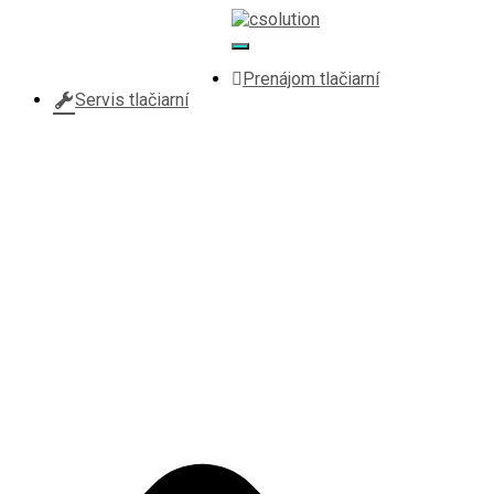
+421 907 607 515
Toggle Navigation
csolution@csolution.sk
Prenájom tlačiarní
Servis tlačiarní