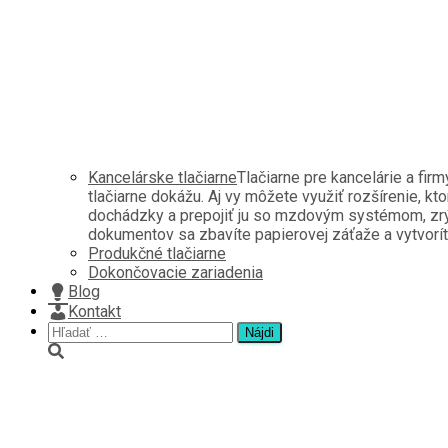
Kancelárske tlačiarne
Tlačiarne pre kancelárie a fir
tlačiarne dokážu. Aj vy môžete využiť rozšírenie, kt
dochádzky a prepojiť ju so mzdovým systémom, zrých
dokumentov sa zbavíte papierovej záťaže a vytvoríte 
Produkčné tlačiarne
Dokončovacie zariadenia
Blog
Kontakt
Hľadať:
Certifikát servisného p