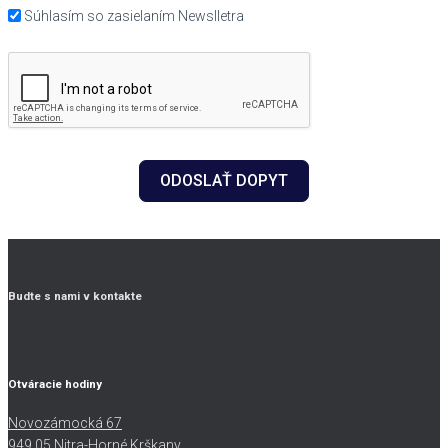
Súhlasím so zasielaním Newslletra
ODOSLAŤ DOPYT
Budte s nami v kontakte
Otváracie hodiny
Novozámocká 67
949 05 Nitra-Horné Krškany