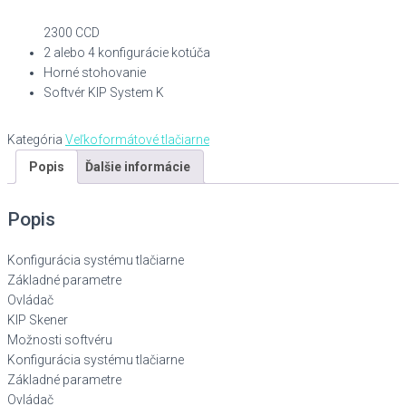
Produkčný dizajn multifunkčného zariadenia so skenerom KIP
2300 CCD
2 alebo 4 konfigurácie kotúča
Horné stohovanie
Softvér KIP System K
Kategória
Veľkoformátové tlačiarne
Popis
Ďalšie informácie
Popis
Konfigurácia systému tlačiarne
Základné parametre
Ovládač
KIP Skener
Možnosti softvéru
Konfigurácia systému tlačiarne
Základné parametre
Ovládač