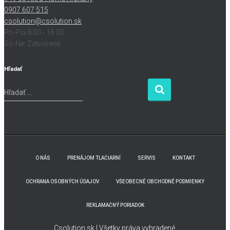
0907 607 515
csolution@csolution.sk
Po-Pia 8:00 - 16:00
So-Ne: Zatvorené
Hľadať
H
Hľadať …
ľ
a
d
a
ť
:
O NÁS
PRENÁJOM TLAČIARNÍ
SERVIS
KONTAKT
OCHRANA OSOBNÝCH ÚDAJOV
VŠEOBECNÉ OBCHODNÉ PODMIENKY
REKLAMAČNÝ PORIADOK
Csolution.sk | Všetky práva vyhradené.