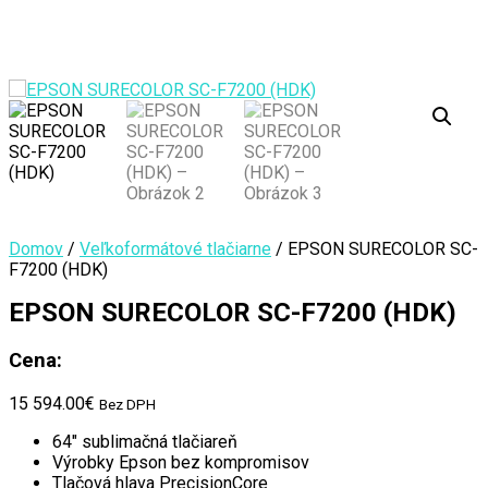
Domov
/
Veľkoformátové tlačiarne
/ EPSON SURECOLOR SC-
F7200 (HDK)
EPSON SURECOLOR SC-F7200 (HDK)
Cena:
15 594.00
€
Bez DPH
64″ sublimačná tlačiareň
Výrobky Epson bez kompromisov
Tlačová hlava PrecisionCore