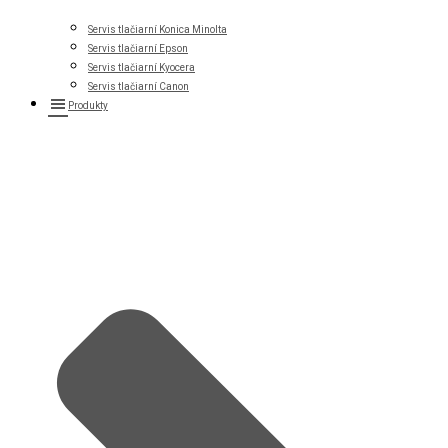
Servis tlačiarní Konica Minolta
Servis tlačiarní Epson
Servis tlačiarní Kyocera
Servis tlačiarní Canon
Produkty