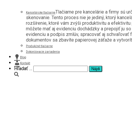
Tlačiarne pre kancelárie a firmy sú u
Kancelárske tlačiarne
skenovanie. Tento proces nie je jediný, ktorý kancel
rozšírenie, ktoré vám zvýši produktivitu a efektivitu
môžete mať aj evidenciu dochádzky a prepojiť ju s
evidenciu a podpis zmlúv, spracovať aj schvaľovať f
dokumentov sa zbavíte papierovej záťaže a vytvoríte 
Produkčné tlačiarne
Dokončovacie zariadenia
Blog
Kontakt
Hľadať:
Hľadať …