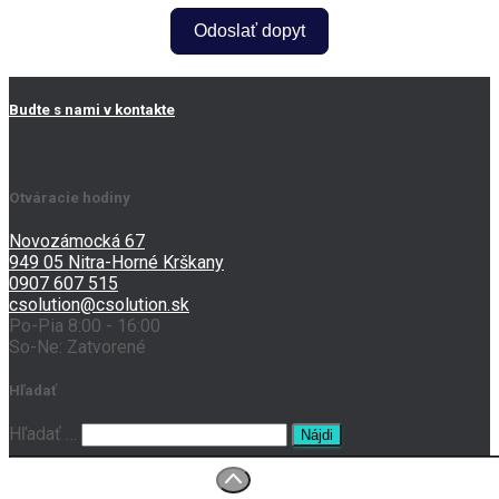
Odoslať dopyt
Budte s nami v kontakte
Otváracie hodiny
Novozámocká 67
949 05 Nitra-Horné Krškany
0907 607 515
csolution@csolution.sk
Po-Pia 8:00 - 16:00
So-Ne: Zatvorené
Hľadať
Hľadať:
Hľadať …
O nás