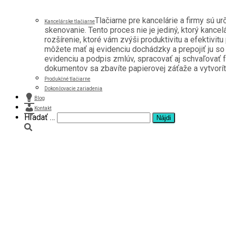
Tlačiarne pre kancelárie a firmy sú u
Kancelárske tlačiarne
skenovanie. Tento proces nie je jediný, ktorý kancel
rozšírenie, ktoré vám zvýši produktivitu a efektivitu
môžete mať aj evidenciu dochádzky a prepojiť ju s
evidenciu a podpis zmlúv, spracovať aj schvaľovať f
dokumentov sa zbavíte papierovej záťaže a vytvoríte 
Produkčné tlačiarne
Dokončovacie zariadenia
Blog
Kontakt
Hľadať:
Hľadať …