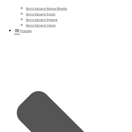
Servis tlačiarní Konica Minolta
Servis tlačiarní Epson
Servis tlačiarní Kyocera
Servis tlačiarní Canon
Produkty