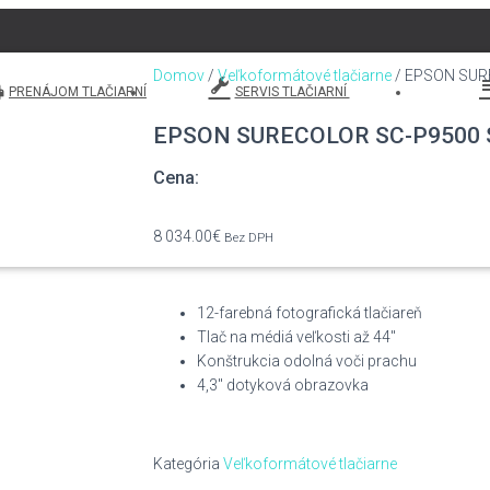
Domov
/
Veľkoformátové tlačiarne
/ EPSON SUR
PRENÁJOM TLAČIARNÍ
SERVIS TLAČIARNÍ
EPSON SURECOLOR SC-P9500
Cena:
8 034.00
€
Bez DPH
12-farebná fotografická tlačiareň
Tlač na médiá veľkosti až 44″
Konštrukcia odolná voči prachu
4,3″ dotyková obrazovka
Kategória
Veľkoformátové tlačiarne