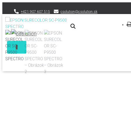
+421 907 607 515
csolution@csolution.sk
T
O
G
G
L
E
N
A
V
I
G
A
T
I
O
N