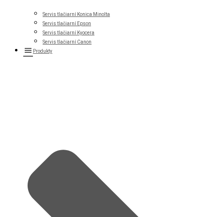
Servis tlačiarní Konica Minolta
Servis tlačiarní Epson
Servis tlačiarní Kyocera
Servis tlačiarní Canon
Produkty