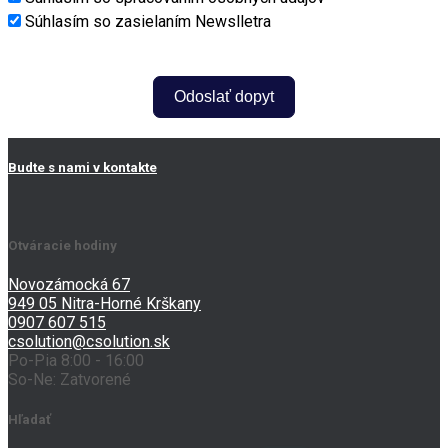
Súhlasím so zasielaním Newslletra
Odoslať dopyt
Budte s nami v kontakte
Otváracie hodiny
Novozámocká 67
949 05 Nitra-Horné Krškany
0907 607 515
csolution@csolution.sk
Po-Pia 8:00 - 16:00
So-Ne: Zatvorené
Hľadať