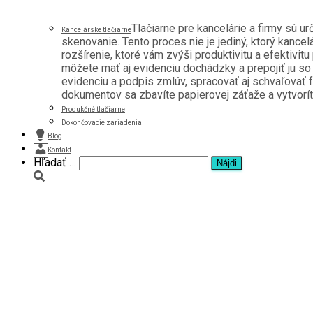
Tlačiarne pre kancelárie a firmy sú u
Kancelárske tlačiarne
skenovanie. Tento proces nie je jediný, ktorý kancel
rozšírenie, ktoré vám zvýši produktivitu a efektivitu
môžete mať aj evidenciu dochádzky a prepojiť ju s
evidenciu a podpis zmlúv, spracovať aj schvaľovať f
dokumentov sa zbavíte papierovej záťaže a vytvoríte 
Produkčné tlačiarne
Dokončovacie zariadenia
Blog
Kontakt
Hľadať:
Hľadať …