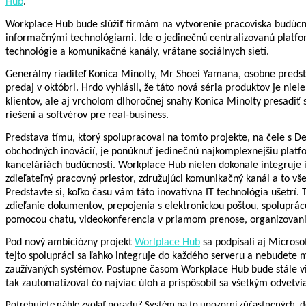
Hub
.
Workplace Hub bude slúžiť firmám na vytvorenie pracoviska budúcn
informačnými technológiami. Ide o jedinečnú centralizovanú platfo
technológie a komunikačné kanály, vrátane sociálnych sietí.
Generálny riaditeľ Konica Minolty, Mr Shoei Yamana, osobne predsta
predaj v októbri. Hrdo vyhlásil, že táto nová séria produktov je nie
klientov, ale aj vrcholom dlhoročnej snahy Konica Minolty presadiť 
riešení a softvérov pre real-business.
Predstava tímu, ktorý spolupracoval na tomto projekte, na čele s 
obchodných inovácií, je ponúknuť jedinečnú najkomplexnejšiu platf
kanceláriách budúcnosti. Workplace Hub nielen dokonale integruje 
zdieľateľný pracovný priestor, združujúci komunikačný kanál a to vš
Predstavte si, koľko času vám táto inovatívna IT technológia ušetrí
zdieľanie dokumentov, prepojenia s elektronickou poštou, spoluprác
pomocou chatu, videokonferencia v priamom prenose, organizovan
Pod nový ambiciózny projekt
Worlplace Hub
sa podpísali aj Microso
tejto spolupráci sa ľahko integruje do každého serveru a nebudete m
zaužívaných systémov. Postupne časom Workplace Hub bude stále vi
tak zautomatizoval čo najviac úloh a prispôsobil sa všetkým odvetv
Potrebujete náhle zvolať poradu? Systém na to upozorní zúčastnených, do