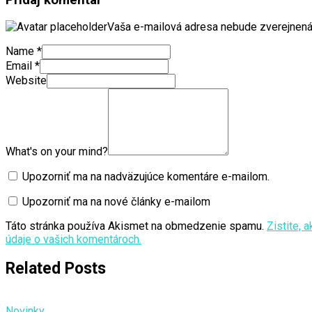
Vaša e-mailová adresa nebude zverejnená
Name
*
Email
*
Website
What's on your mind?
Upozorniť ma na nadväzujúce komentáre e-mailom.
Upozorniť ma na nové články e-mailom
Táto stránka používa Akismet na obmedzenie spamu.
Zistite, 
údaje o vašich komentároch.
Related Posts
Novinky