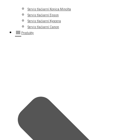
Servis tlačiarní Konica Minolta
Servis tlačiarní Epson
Servis tlačiarní Kyocera
Servis tlačiarní Canon
Produkty