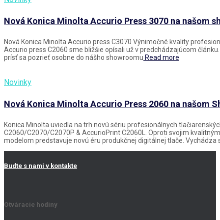
Nová Konica Minolta Accurio Press 3070 na našom 
Nová Konica Minolta Accurio press C3070 Výnimočné kvality profesio
Accurio press C2060 sme bližšie opísali už v predchádzajúcom článku.
prísť sa pozrieť osobne do nášho showroomu
Read more
Novinky
Nová Konica Minolta Accurio Press 2060 na našom
Konica Minolta uviedla na trh novú sériu profesionálnych tlačiarensk
C2060/C2070/C2070P & AccurioPrint C2060L. Oproti svojim kvalitn
modelom predstavuje novú éru produkčnej digitálnej tlače. Vychádza st
Budte s nami v kontakte
Otváracie hodiny