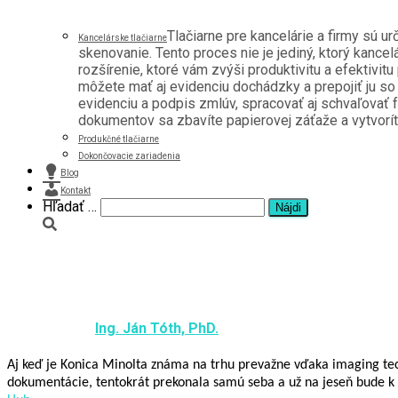
Tlačiarne pre kancelárie a firmy sú u
Kancelárske tlačiarne
skenovanie. Tento proces nie je jediný, ktorý kancel
rozšírenie, ktoré vám zvýši produktivitu a efektivitu
môžete mať aj evidenciu dochádzky a prepojiť ju s
evidenciu a podpis zmlúv, spracovať aj schvaľovať f
dokumentov sa zbavíte papierovej záťaže a vytvoríte 
Produkčné tlačiarne
Dokončovacie zariadenia
Blog
Kontakt
Hľadať:
Hľadať …
Najnovší projekt Workplace Hub od Kon
digitálnym srdcom každého podniku
Published by
Ing. Ján Tóth, PhD.
on
19. júla 2017
19. júla 20
Aj keď je Konica Minolta známa na trhu prevažne vďaka imaging tec
dokumentácie, tentokrát prekonala samú seba a už na jeseň bude k d