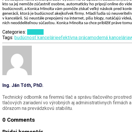
kto sa jej nemôže zúčastniť osobne, automaticky ho pripojí online do vid
budúcnosti, a Konica Minolta vám pomôže získať veľký náskok pred konk
generácii, ktorá je budúcnosť akejkoľvek firmy. Mladí ľudia sú neuveriteľn
v kancelárii. Sú neustále prepojený na internet, píšu blogy, natáčajú videá
nich neoddeliteľnou súčasťou. Konica Minolta sa chce priblížiť práve tom
Categories:
Novinky
Tags:
budúcnosť kancelárie
efektívna práca
moderná kancelária
w
Ing. Ján Tóth, PhD.
Technický odborník na firemnú tlač a správu tlačového prostred
tlačových zariadení vo výrobných aj administratívnych firmách 
dôrazom na prevádzkovú stabilitu.
0 Comments
Pridaj komentár